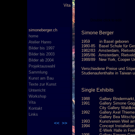
Vita
Double click to edit
simoneberger.ch
Simone Berger
home
1959 in Basel geboren
Atelier Hanro
1980-85 Basel Schule für Ges
Bilder bis 1997
1982/83 Amsterdam, Rietvel
Bilder bis 2003
1985/86 Amsterdam, Rietvel
1988/89 New York, Cooper U
Bilder ab 2004
Projektauswahl
Verschiedene Preise und Stipe
Sammlung
Studienaufenthalte in Taiwan 
Kunst am Bau
Texte zur Kunst
Single Exhibits
Unterricht
Workshop
1988 Gallery Rindermarkt, 
Vita
1991 Gallery Simone Gogni
City Gallery Waldkirch
Kontakt
1992 Gallery Axel Thieme
Links
Gallery Bea Mitschjeta,
1993 Kunstverein Weil am
<<
>>
1994 Concept Installation “
E-Werk Halle in Freibu
1995 Gallery Simone Gogni