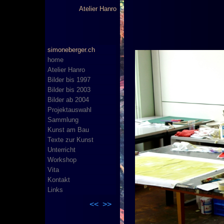
Atelier Hanro
simoneberger.ch
home
Atelier Hanro
Bilder bis 1997
Bilder bis 2003
Bilder ab 2004
Projektauswahl
Sammlung
Kunst am Bau
Texte zur Kunst
Unterricht
Workshop
Vita
Kontakt
Links
<<
>>